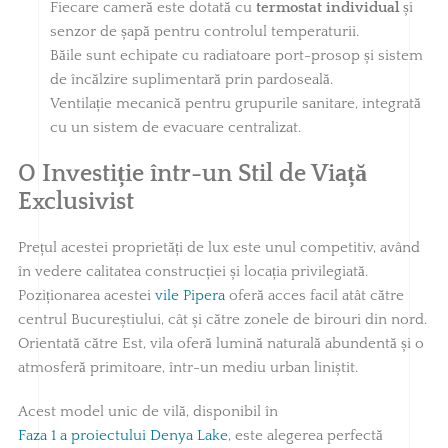
Fiecare cameră este dotată cu
termostat individual
și
senzor de șapă pentru controlul temperaturii.
Băile sunt echipate cu radiatoare port-prosop și sistem
de încălzire suplimentară prin pardoseală.
Ventilație mecanică pentru grupurile sanitare, integrată
cu un sistem de evacuare centralizat.
O Investiție într-un Stil de Viață
Exclusivist
Prețul acestei proprietăți de lux este unul competitiv, având
în vedere calitatea construcției și locația privilegiată.
Poziționarea acestei
vile Pipera
oferă acces facil atât către
centrul Bucureștiului, cât și către zonele de birouri din nord.
Orientată către Est, vila oferă lumină naturală abundentă și o
atmosferă primitoare, într-un mediu urban liniștit.
Acest model unic de vilă, disponibil în
Faza 1 a proiectului Denya Lake
, este alegerea perfectă