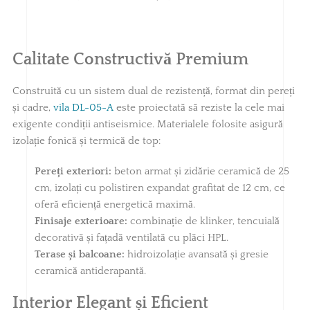
Calitate Constructivă Premium
Construită cu un sistem dual de rezistență, format din pereți
și cadre,
vila DL-05-A
este proiectată să reziste la cele mai
exigente condiții antiseismice. Materialele folosite asigură
izolație fonică și termică de top:
Pereți exteriori:
beton armat și zidărie ceramică de 25
cm, izolați cu polistiren expandat grafitat de 12 cm, ce
oferă eficiență energetică maximă.
Finisaje exterioare:
combinație de klinker, tencuială
decorativă și fațadă ventilată cu plăci HPL.
Terase și balcoane:
hidroizolație avansată și gresie
ceramică antiderapantă.
Interior Elegant și Eficient