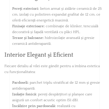
Pereți exteriori:
beton armat și zidărie ceramică de 25
cm, izolați cu polistiren expandat grafitat de 12 cm, ce
oferă eficiență energetică maximă.
Finisaje exterioare:
combinație de klinker, tencuială
decorativă și fațadă ventilată cu plăci HPL.
Terase și balcoane:
hidroizolație avansată și gresie
ceramică antiderapantă.
Interior Elegant și Eficient
Fiecare detaliu al vilei este gândit pentru a îmbina estetica
cu funcționalitatea:
Pardoseli:
parchet triplu stratificat de 12 mm și gresie
antiderapantă.
Izolație fonică:
pereți despărțitori și planșee care
asigură un confort acustic optim (51 dB).
Încălzire prin pardoseală:
realizată cu