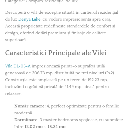
Categorie:
Complex rezidențial de lux
Descoperă o vilă de excepție situată în cartierul rezidențial
de lux
Denya Lake
, cu vedere impresionantă spre oraș.
Această proprietate redefinește standardele de confort și
design, oferind dotări premium și finisaje de calitate
superioară.
Caracteristici Principale ale Vilei
Vila DL-05-A
impresionează printr-o suprafață utilă
generoasă de 206.73 mp, distribuită pe trei niveluri (P+2).
Construcția este amplasată pe un teren de 192.23 mp,
incluzând o grădină privată de 41.49 mp, ideală pentru
relaxare.
Număr camere:
4, perfect optimizate pentru o familie
modernă.
Dormitoare:
3 master bedrooms spațioase, cu suprafețe
între
12.02 mp
și
18.34 mp
.