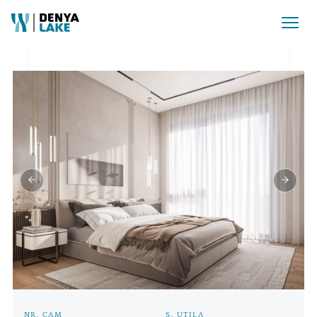
Pret:
527.450€ + TVA
NR. CAM
S. UTILA