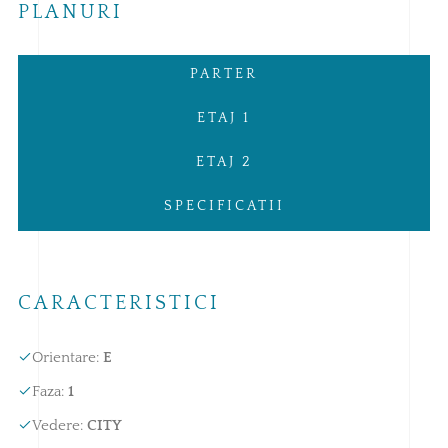
PLANURI
PARTER
ETAJ 1
ETAJ 2
SPECIFICATII
CARACTERISTICI
Orientare
:
E
Faza
:
1
Vedere
:
CITY