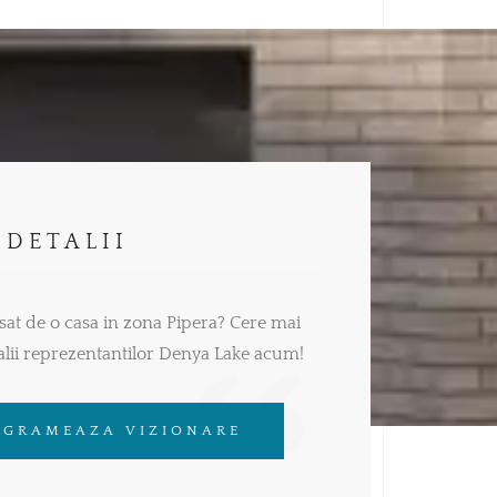
 DETALII
esat de o casa in zona Pipera? Cere mai
alii reprezentantilor Denya Lake acum!
OGRAMEAZA VIZIONARE