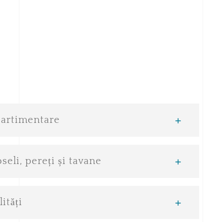
partimentare
o rețea de grinzi de fundare dispuse perpendicular.
ta a cladirii este alcatuita dintr-un sistem dual
seli, pereți și tavane
re.
de 12 mm grosime in camerele cu pardoseala
i structurali din beton armat și zidărie din blocuri
n expandat de 3 cm grosime
ități
ică
i se termoizolează cu polistiren expandat de tip