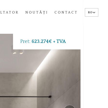
LTATOR
NOUTĂȚI
CONTACT
RO
Pret:
623.274€ + TVA