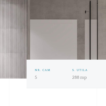
NR. CAM
S. UTILA
5
288 mp