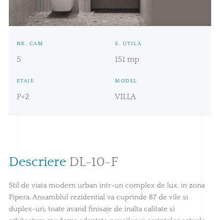
Pret:
431.520€ + TVA
NR. CAM
S. UTILA
5
151 mp
ETAJE
MODEL
P+2
VILLA
Descriere
DL-10-F
Stil de viata modern urban intr-un complex de lux, in zona
Pipera. Ansamblul rezidential va cuprinde 87 de vile si
duplex-uri, toate avand finisaje de inalta calitate si