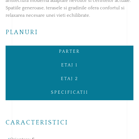
arhitectura moderna adaptate nevoilor si cerintelor actuale.
Spatiile generoase, terasele si gradinile ofera confortul si
relaxarea necesare unei vieti echilibrate.
PLANURI
PARTER
ETAJ 1
ETAJ 2
SPECIFICATII
CARACTERISTICI