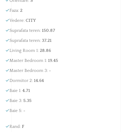
Orientare
:
S
Faza
:
2
Vedere
:
CITY
Suprafata teren
:
150.87
Suprafata teren
:
37.21
Living Room 1
:
28.86
Master Bedroom 1
:
19.45
Master Bedroom 3
:
-
Dormitor 2
:
14.64
Baie 1
:
4.71
Baie 3
:
5.35
Baie 5
:
-
Rand
:
F