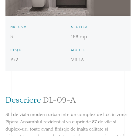
Pret:
552.326€ + TVA
NR. CAM
S. UTILA
5
188 mp
ETAJE
MODEL
P+2
VILLA
Descriere
DL-09-A
Stil de viata modern urban intr-un complex de lux, in zona
Pipera. Ansamblul rezidential va cuprinde 87 de vile si
duplex-uri, toate avand finisaje de inalta calitate si