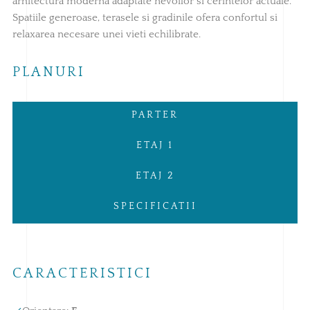
arhitectura moderna adaptate nevoilor si cerintelor actuale.
Spatiile generoase, terasele si gradinile ofera confortul si
relaxarea necesare unei vieti echilibrate.
PLANURI
PARTER
ETAJ 1
ETAJ 2
SPECIFICATII
CARACTERISTICI