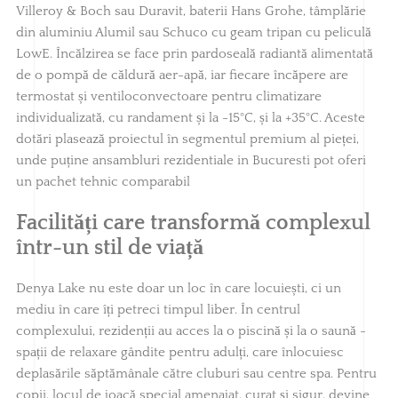
Villeroy & Boch sau Duravit, baterii Hans Grohe, tâmplărie
din aluminiu Alumil sau Schuco cu geam tripan cu peliculă
LowE. Încălzirea se face prin pardoseală radiantă alimentată
de o pompă de căldură aer-apă, iar fiecare încăpere are
termostat și ventiloconvectoare pentru climatizare
individualizată, cu randament și la -15°C, și la +35°C. Aceste
dotări plasează proiectul în segmentul premium al pieței,
unde puține ansambluri rezidentiale in Bucuresti pot oferi
un pachet tehnic comparabil
Facilități care transformă complexul
într-un stil de viață
Denya Lake nu este doar un loc în care locuiești, ci un
mediu în care îți petreci timpul liber. În centrul
complexului, rezidenții au acces la o piscină și la o saună -
spații de relaxare gândite pentru adulți, care înlocuiesc
deplasările săptămânale către cluburi sau centre spa. Pentru
copii, locul de joacă special amenajat, curat și sigur, devine