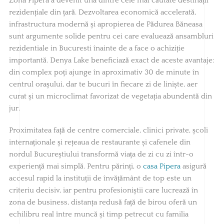
Zona Pipera a devenit una dintre cele mai căutate destinații
rezidențiale din țară. Dezvoltarea economică accelerată,
infrastructura modernă și apropierea de Pădurea Băneasa
sunt argumente solide pentru cei care evaluează ansambluri
rezidentiale in Bucuresti înainte de a face o achiziție
importantă. Denya Lake beneficiază exact de aceste avantaje:
din complex poți ajunge în aproximativ 30 de minute în
centrul orașului, dar te bucuri în fiecare zi de liniște, aer
curat și un microclimat favorizat de vegetația abundentă din
jur.
Proximitatea față de centre comerciale, clinici private, școli
internaționale și rețeaua de restaurante și cafenele din
nordul Bucureștiului transformă viața de zi cu zi într-o
experiență mai simplă. Pentru părinți, o
casa Pipera
asigură
accesul rapid la instituții de învățământ de top este un
criteriu decisiv, iar pentru profesioniștii care lucrează în
zona de business, distanța redusă față de birou oferă un
echilibru real între muncă și timp petrecut cu familia