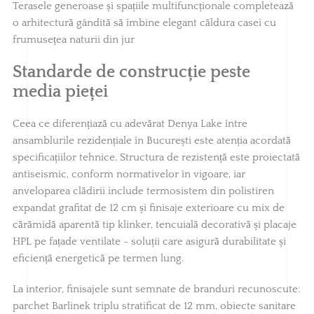
Terasele generoase și spațiile multifuncționale completează
o arhitectură gândită să îmbine elegant căldura casei cu
frumusețea naturii din jur
Standarde de construcție peste
media pieței
Ceea ce diferențiază cu adevărat Denya Lake între
ansamblurile rezidențiale în București este atenția acordată
specificațiilor tehnice. Structura de rezistență este proiectată
antiseismic, conform normativelor în vigoare, iar
anveloparea clădirii include termosistem din polistiren
expandat grafitat de 12 cm și finisaje exterioare cu mix de
cărămidă aparentă tip klinker, tencuială decorativă și placaje
HPL pe fațade ventilate - soluții care asigură durabilitate și
eficiență energetică pe termen lung.
La interior, finisajele sunt semnate de branduri recunoscute:
parchet Barlinek triplu stratificat de 12 mm, obiecte sanitare