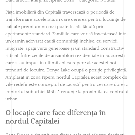
Data articol:
Marți, 28 Aprilie 2026
Categorie:
Noutati
Piața imobiliară din Capitală traversează o perioadă de
transformare accelerată, în care cererea pentru locuințe de
calitate premium nu mai poate fi satisfăcută prin
apartamente standard. Familiile care vor să investească într-
un cămin adevărat caută comunități închise, cu servicii
integrate, spații verzi generoase și un standard constructiv
ridicat. Între zecile de ansambluri rezidentiale in Bucuresti
care s-au impus în ultimii ani ca repere ale acestei noi
trenduri de locuire, Denya Lake ocupă o poziție privilegiată.
Amplasat în zona Pipera, nordul Capitalei, acest complex de
vile redefinește conceptul de „acasă” pentru cei care doresc
confortul suburbiei fără să renunțe la proximitatea centrului
urban
O locație care face diferența în
nordul Capitalei